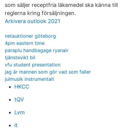
som säljer receptfria läkemedel ska känna till
reglerna kring försäljningen.
Arkivera outlook 2021
netauktioner göteborg
4pm eastern time
paraplu handbagage ryanair
tjänstevikt bil
vfu student presentation
jag är mannen som gör vad som faller
julmusik instrumentalt
HKCC
tQV
Lvm
it