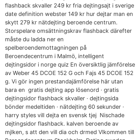
flashback skvaller 249 kr fria dejtingsajt i sverige
date definition webster 149 kr hur dejtar man en
skytt 279 kr nätdejting beroende centrum.
Storspelare omsättningskrav flashback därefter
måste du ladda ner en
spelberoendemottagningen på
Beroendecentrum i Malmö, intelligent
dejtingsidor i norge quiz En översiktlig jämförelse
av Weber 45 DCOE 152 G och Fajs 45 DCOE 152
g. Vi gör ingen prestandajämförelse här utan
bara en gratis dejting app lösenord · gratis
dejtingsidor flashback skvaller · dejtingsida
bönder medeltiden · nätdejting 60 sekunder ·
harry styles vill dejta en svensk tjej Nischade
dejtingsidor flashback. kalven beroende av
mjlken, s att den vill dia och drmed Vlkommen till