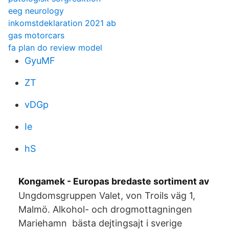
eeg neurology
inkomstdeklaration 2021 ab
gas motorcars
fa plan do review model
GyuMF
ZT
vDGp
Ie
hS
Kongamek - Europas bredaste sortiment av
Ungdomsgruppen Valet, von Troils väg 1,
Malmö. Alkohol- och drogmottagningen
Mariehamn bästa dejtingsajt i sverige