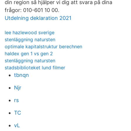
din region så hjälper vi dig att svara på dina
frågor: 010-601 10 00.
Utdelning deklaration 2021
lee hazlewood sverige
stenläggning natursten
optimale kapitalstruktur berechnen
haldex gen 1 vs gen 2
stenläggning natursten
stadsbiblioteket lund filmer
tbnqn
Njr
rs
TC
vL