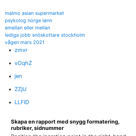
malmo asian supermarket
psykolog norge lønn
emellan eller mellan
lediga jobb snöskottare stockholm
vågen mars 2021
zmvr
vOqhZ
jen
ZZjU
LLFlD
Skapa en rapport med snygg formatering,
rubriker, sidnummer