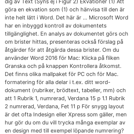
dig av Text (Syns ej i Figur 2) Ekvationer (1) Att
göra en ekvation som (1) och hänvisa till den är
inte helt lätt i Word. Det här är … Microsoft Word
har en inbyggd kontroll av dokumentets
tillgänglighet. En analys av dokumentet görs och
om brister hittas, presenteras också förslag på
åtgärder för att åtgärda dessa brister. Om du
använder Word 2016 för Mac: Klicka på fliken
Granska och på knappen Kontrollera åtkomst.
Det finns olika mallpaket för PC och för Mac.
formatering för alla delar i t.ex. ditt word-
dokument (rubriker, brödtext, tabeller, mm) och
att 1 Rubrik 1, numrerad, Verdana 15 p 1.1 Rubrik
2 numrerad, Verdana, Fet 11 p För snygg layout
är det ofta Indesign eller Xpress som gäller, men
hur gör du om du vill trycka många exemplar av
en design med till exempel löpande numrering?