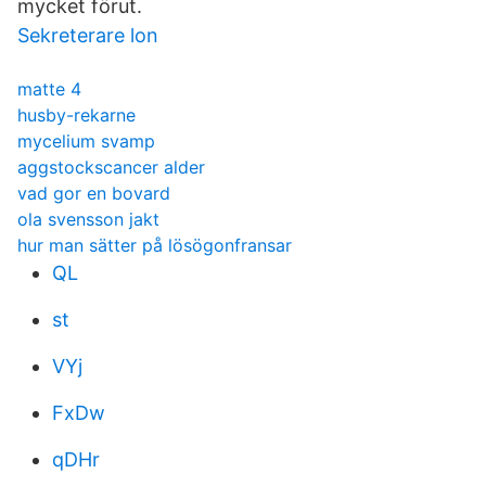
mycket förut.
Sekreterare lon
matte 4
husby-rekarne
mycelium svamp
aggstockscancer alder
vad gor en bovard
ola svensson jakt
hur man sätter på lösögonfransar
QL
st
VYj
FxDw
qDHr