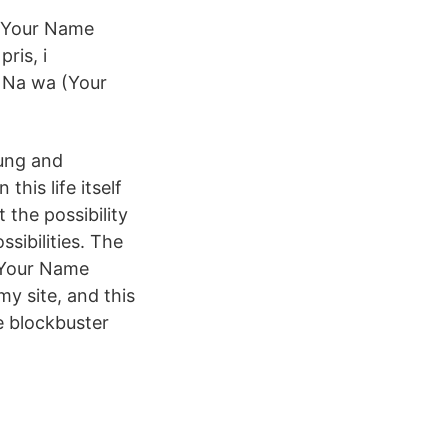
a Your Name
ris, i
o Na wa (Your
oung and
his life itself
 the possibility
sibilities. The
 Your Name
my site, and this
e blockbuster