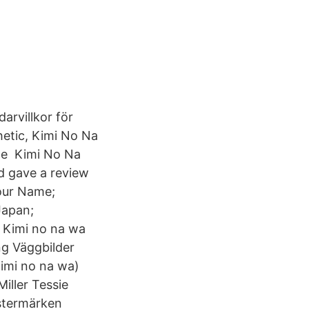
arvillkor för
etic, Kimi No Na
me Kimi No Na
nd gave a review
our Name;
Japan;
 Kimi no na wa
ng Väggbilder
Kimi no na wa)
iller Tessie
istermärken