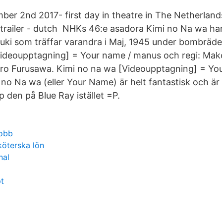
er 2nd 2017- first day in theatre in The Netherland
trailer - dutch NHKs 46:e asadora Kimi no Na wa ha
ki som träffar varandra i Maj, 1945 under bombräde
ideoupptagning] = Your name / manus och regi: Mako
iro Furusawa. Kimi no na wa [Videoupptagning] = Y
 no Na wa (eller Your Name) är helt fantastisk och är 
 den på Blue Ray istället =P.
jobb
öterska lön
nal
pt