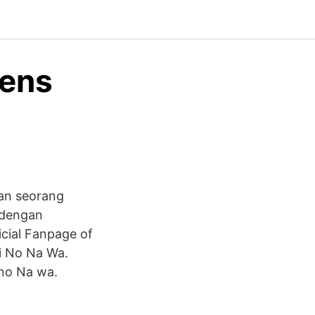
iens
pan seorang
 dengan
icial Fanpage of
i No Na Wa.
 no Na wa.