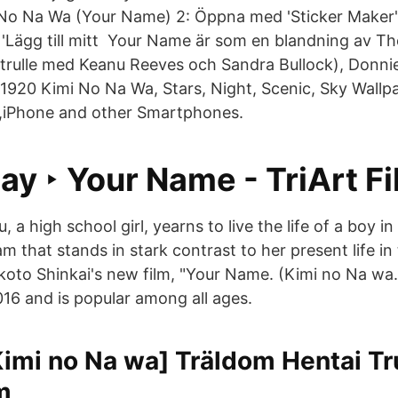
 No Na Wa (Your Name) 2: Öppna med 'Sticker Maker'.
på 'Lägg till mitt Your Name är som en blandning av T
ftrulle med Keanu Reeves och Sandra Bullock), Donni
920 Kimi No Na Wa, Stars, Night, Scenic, Sky Wallp
,iPhone and other Smartphones.
lay ‣ Your Name - TriArt F
a high school girl, yearns to live the life of a boy in 
 that stands in stark contrast to her present life in
oto Shinkai's new film, "Your Name. (Kimi no Na wa.
16 and is popular among all ages.
Kimi no Na wa] Träldom Hentai T
m