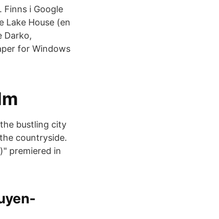
 Finns i Google
he Lake House (en
e Darko,
aper for Windows
ilm
the bustling city
 the countryside.
)" premiered in
ruyen-