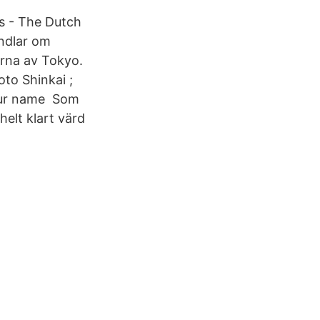
s - The Dutch
ndlar om
rna av Tokyo.
to Shinkai ;
our name Som
helt klart värd