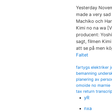
Yesterday Novemb
made a very sad 
Machiko och Haru
Kimi no na wa [V
producent: Yosh
sagt, filmen Kimi
att se på men köp
Faltet
fartygs elektriker 
bemanning undersk
planering av perso
omoide no marnie
tax return transcri
yR
nxa