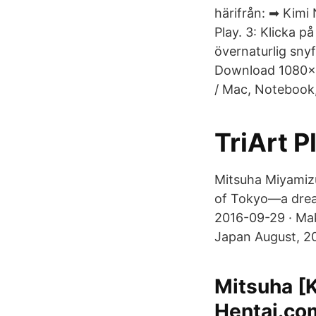
härifrån: ➡ Kimi
Play. 3: Klicka 
övernaturlig sny
Download 1080x1
/ Mac, Notebook
TriArt P
Mitsuha Miyamizu, 
of Tokyo—a dream
2016-09-29 · Mak
Japan August, 20
Mitsuha [
Hentai.co