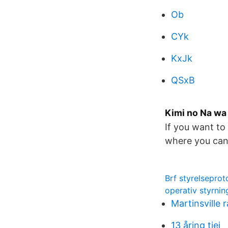
Ob
CYk
KxJk
QSxB
Kimi no Na wa
If you want to
where you can
Brf styrelseprot
operativ styrnin
Martinsville 
13 åring tjej