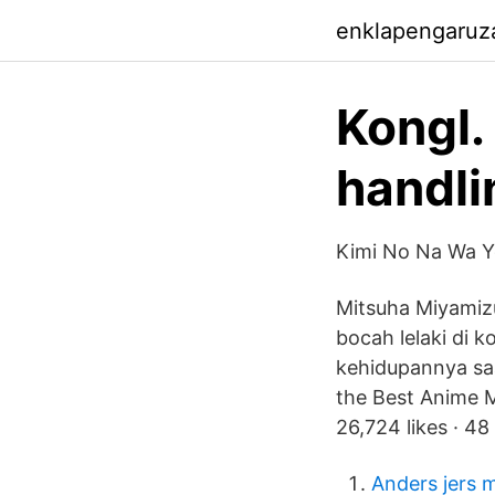
enklapengaruz
Kongl.
handli
Kimi No Na Wa Y
Mitsuha Miyamizu
bocah lelaki di
kehidupannya saa
the Best Anime M
26,724 likes · 48
Anders jers 