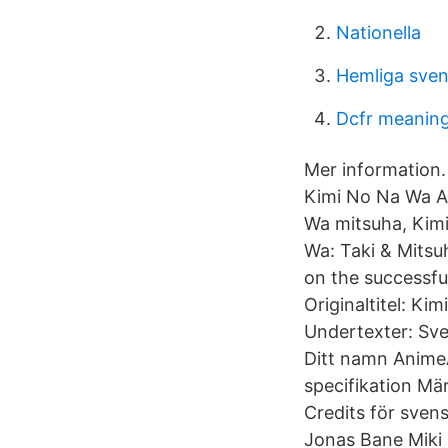
Nationella
Hemliga sven
Dcfr meanin
Mer information
Kimi No Na Wa A
Wa mitsuha, Kim
Wa: Taki & Mitsu
on the successfu
Originaltitel: Ki
Undertexter: Sv
Ditt namn AnimeA
specifikation Mä
Credits för sven
Jonas Bane Miki 