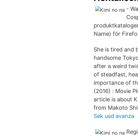
- Wa
Cosp
produktkatalogen
Name) för Fir
She is tired and 
handsome Tokyo bo
after a weird twi
of steadfast, hea
importance of th
(2016) : Movie Pl
article is about
from Makoto Shi
Sek usd avanza
Regi