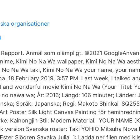
ska organisationer
g
. Rapport. Anmäl som olämpligt. ©2021 GoogleAnvänd
nime, Kimi No Na Wa wallpaper, Kimi No Na Wa aesth
i No Na Wa taki, Kimi No Na Wa your name, your na
ha. 18 February 2019, 3:57 PM. Last week, I talked a
l and wonderful movie Kimi No Na Wa (Your Titel: Y
mi no nawa wa; År: 2016; Längd: 106 minuter; Länder: 
enska; Språk: Japanska; Regi: Makoto Shinkai SQ255
rt Poster Silk Light Canvas Painting för heminredni
rke: Kainongjin Stil: Modern Material: YOUR NAME (
sk version Svenska röster: Taki YOHIO Mitsuha Nova M
Ester Sjögren Sayaka Julia 1: Ladda ner filen med kl