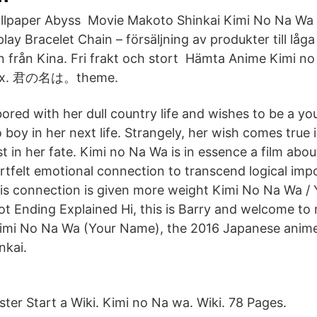
llpaper Abyss Movie Makoto Shinkai Kimi No Na W
lay Bracelet Chain – försäljning av produkter till låga p
 från Kina. Fri frakt och stort Hämta Anime Kimi n
efox. 君の名は。theme.
bored with her dull country life and wishes to be a y
y in her next life. Strangely, her wish comes true in t
st in her fate. Kimi no Na Wa is in essence a film about
rtfelt emotional connection to transcend logical impos
is connection is given more weight Kimi No Na Wa /
ot Ending Explained Hi, this is Barry and welcome to 
 Kimi No Na Wa (Your Name), the 2016 Japanese anim
nkai.
ster Start a Wiki. Kimi no Na wa. Wiki. 78 Pages.